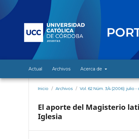
Actual
Archivos
Acerca de
Inicio
/
Archivos
/
Vol. 62 Núm. 3/4 (2006): julio 
El aporte del Magisterio la
Iglesia