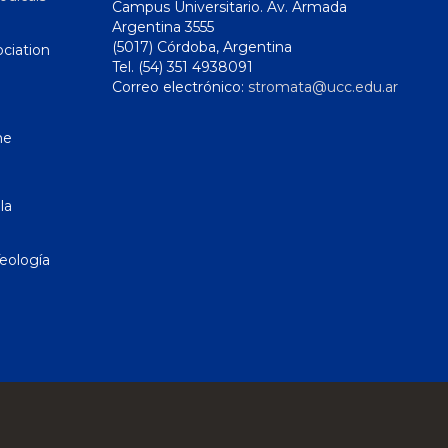
Campus Universitario. Av. Armada
Argentina 3555
(5017) Córdoba, Argentina
ciation
Tel. (54) 351 4938091
Correo electrónico:
stromata@ucc.edu.ar
ne
la
eología