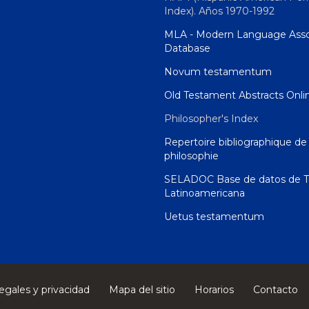
Index). Años 1970-1992
MLA - Modern Language Asso
Database
Novum testamentum
Old Testament Abstracts Onli
Philosopher's Index
Repertoire bibliographique de 
philosophie
SELADOC Base de datos de T
Latinoamericana
Uetus testamentum
egales y privacidad
Mapa del sitio
Horarios
Contacto