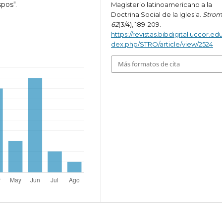
spos".
Magisterio latinoamericano a la
Doctrina Social de la Iglesia.
Strom
62
(3/4), 189-209.
https://revistas.bibdigital.uccor.edu
dex.php/STRO/article/view/2524
Más formatos de cita