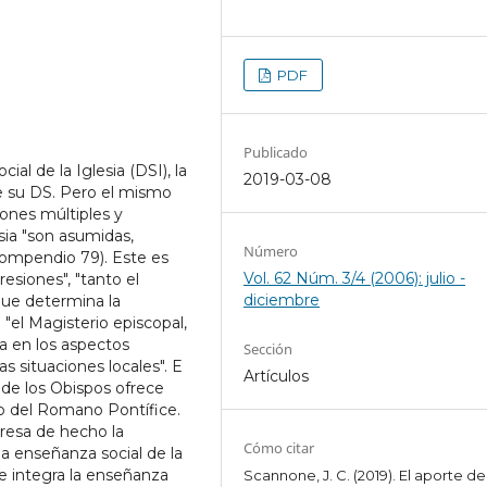
PDF
Publicado
al de la Iglesia (DSI), la
2019-03-08
de su DS. Pero el mismo
ones múltiples y
sia "son asumidas,
Número
(Compendio 79). Este es
Vol. 62 Núm. 3/4 (2006): julio -
siones", "tanto el
diciembre
"que determina la
 "el Magisterio episcopal,
za en los aspectos
Sección
as situaciones locales". E
Artículos
de los Obispos ofrece
io del Romano Pontífice.
resa de hecho la
Cómo citar
la enseñanza social de la
 e integra la enseñanza
Scannone, J. C. (2019). El aporte de