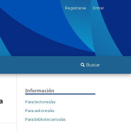
Registrarse
Entrar
Buscar
Información
a
Para lectores/as
Para autores/as
Para bibliotecarios/as