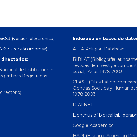
6883 (versión electrónica)
Indexada en bases de dato
2353 (versión impresa)
ATLA Religion Database
 directorios:
BIBLAT (Bibliografía latinoam
revistas de investigación cient
 Nacional de Publicaciones
social). Años 1978-2003
Argentinas Registradas
CLASE (Citas Latinoamerican
Ciencias Sociales y Humanida
irectorio)
1978-2003
DIALNET
Elenchus of biblical bibliograp
Google Académico
HAPI (Hispanic American Peri