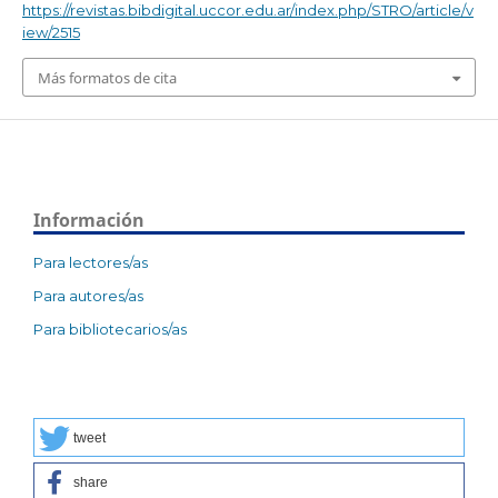
https://revistas.bibdigital.uccor.edu.ar/index.php/STRO/article/v
iew/2515
Más formatos de cita
Información
Para lectores/as
Para autores/as
Para bibliotecarios/as
tweet
share