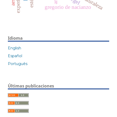
naturaleza
hegel
arte
gregorio de nacianzo
Idioma
English
Español
Português
Últimas publicaciones