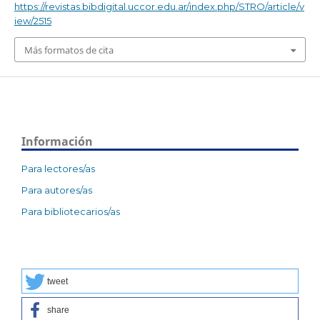
https://revistas.bibdigital.uccor.edu.ar/index.php/STRO/article/v
iew/2515
Más formatos de cita
Información
Para lectores/as
Para autores/as
Para bibliotecarios/as
tweet
share