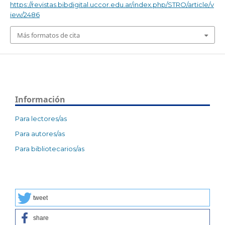
https://revistas.bibdigital.uccor.edu.ar/index.php/STRO/article/v
iew/2486
Más formatos de cita
Información
Para lectores/as
Para autores/as
Para bibliotecarios/as
tweet
share