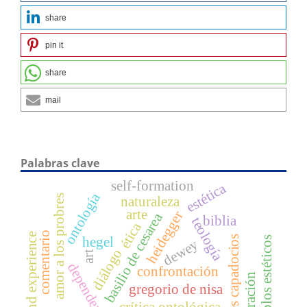
share
pin it
share
mail
Palabras clave
self-formation
estética
ontología
amor a los probres
naturaleza
arte
heidegger
basilio de cesarea
biblia
teología
ética
comentario
arts and experience
padres capadocios
hegel
ejemplos estéticos
dewey
diálogo
art
dependencia
confrontación
liberación
gregorio de nisa