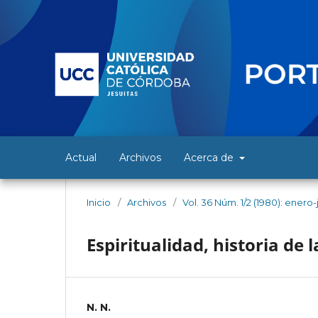
Actual
Archivos
Acerca de
Inicio
/
Archivos
/
Vol. 36 Núm. 1/2 (1980): enero-
Espiritualidad, historia de 
N. N.