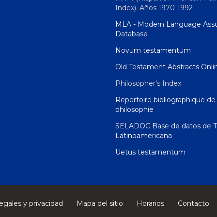
Index). Años 1970-1992
MLA - Modern Language Asso
Database
Novum testamentum
Old Testament Abstracts Onli
Philosopher's Index
Repertoire bibliographique de 
philosophie
SELADOC Base de datos de T
Latinoamericana
Uetus testamentum
egales y privacidad
Mapa del sitio
Horarios
Contacto