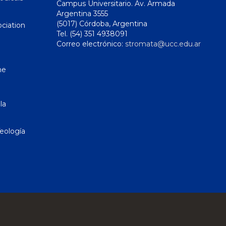
Campus Universitario. Av. Armada
Argentina 3555
(5017) Córdoba, Argentina
ciation
Tel. (54) 351 4938091
Correo electrónico:
stromata@ucc.edu.ar
ne
la
eología