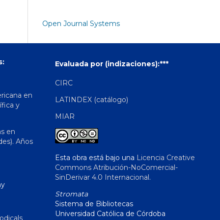
Open Journal Systems
s:
Evaluada por (indizaciones):***
CIRC
ericana en
LATINDEX (catálogo)
ífica y
MIAR
as en
des). Años
Esta obra está bajo una
Licencia Creative
Commons Atribución-NoComercial-
SinDerivar 4.0 Internacional
.
hy
Stromata
Sistema de Bibliotecas
Universidad Católica de Córdoba
odicals