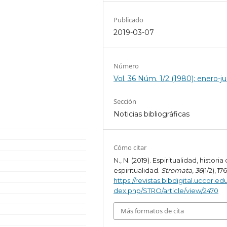
Publicado
2019-03-07
Número
Vol. 36 Núm. 1/2 (1980): enero-ju
Sección
Noticias bibliográficas
Cómo citar
N., N. (2019). Espiritualidad, historia
espiritualidad.
Stromata
,
36
(1/2), 17
https://revistas.bibdigital.uccor.edu
dex.php/STRO/article/view/2470
Más formatos de cita