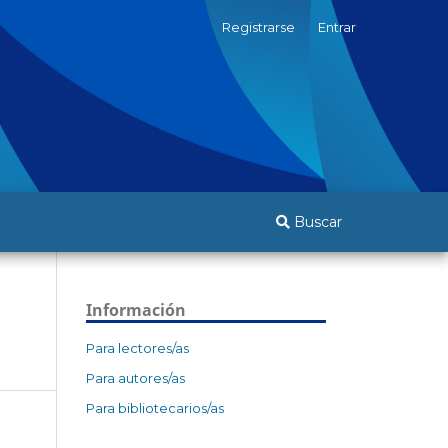
Registrarse
Entrar
Buscar
Información
Para lectores/as
Para autores/as
Para bibliotecarios/as