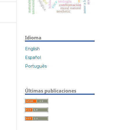
hegel
universidad
naturaleza
biblia
teología
ética
confrontación
moral natural
aesthetic
Idioma
English
Español
Português
Últimas publicaciones