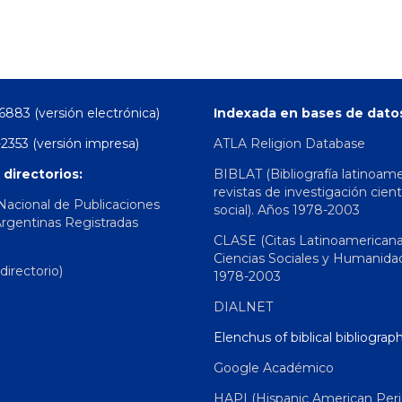
6883 (versión electrónica)
Indexada en bases de dato
2353 (versión impresa)
ATLA Religion Database
 directorios:
BIBLAT (Bibliografía latinoam
revistas de investigación cient
 Nacional de Publicaciones
social). Años 1978-2003
Argentinas Registradas
CLASE (Citas Latinoamerican
Ciencias Sociales y Humanida
irectorio)
1978-2003
DIALNET
Elenchus of biblical bibliograp
Google Académico
HAPI (Hispanic American Peri