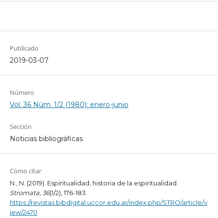
Publicado
2019-03-07
Número
Vol. 36 Núm. 1/2 (1980): enero-junio
Sección
Noticias bibliográficas
Cómo citar
N., N. (2019). Espiritualidad, historia de la espiritualidad.
Stromata
,
36
(1/2), 176-183.
https://revistas.bibdigital.uccor.edu.ar/index.php/STRO/article/v
iew/2470