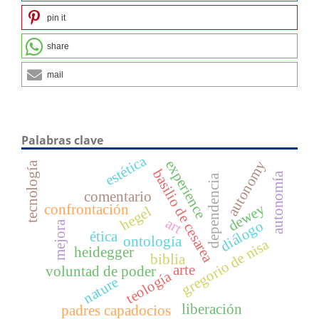
pin it
share
mail
Palabras clave
estética
experience
autonomy
tecnología
basilio de cesarea
autonomía
dependencia
comentario
dewey
confrontación
hegel
art
diálogo
mejora
ética
ontología
gregorio de nisa
heidegger
biblia
arte
voluntad de poder
teología
nature
liberación
padres capadocios