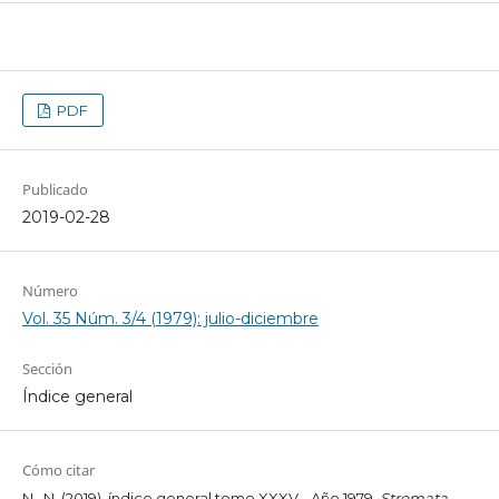
PDF
Publicado
2019-02-28
Número
Vol. 35 Núm. 3/4 (1979): julio-diciembre
Sección
Índice general
Cómo citar
N., N. (2019). índice general tomo XXXV - Año 1979.
Stromata
,