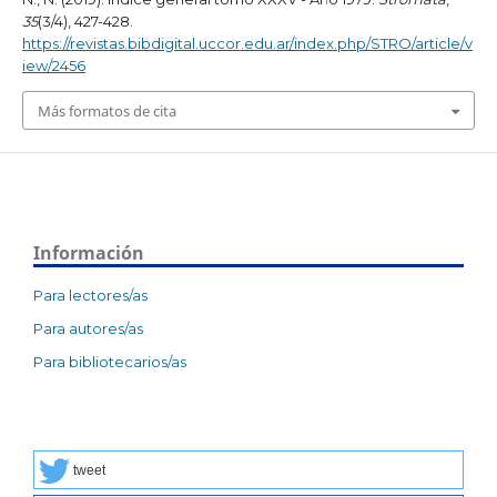
35
(3/4), 427-428.
https://revistas.bibdigital.uccor.edu.ar/index.php/STRO/article/v
iew/2456
Más formatos de cita
Información
Para lectores/as
Para autores/as
Para bibliotecarios/as
tweet