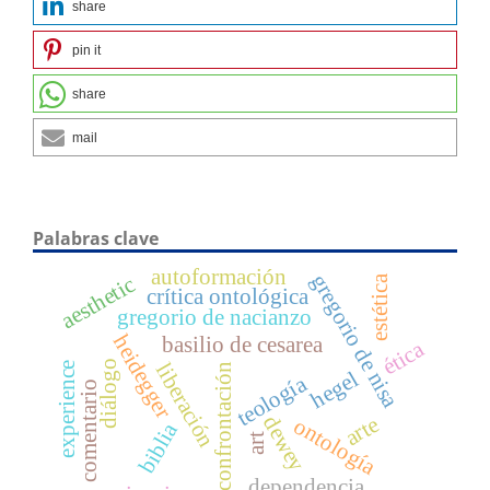
share
pin it
share
mail
Palabras clave
autoformación
gregorio de nisa
aesthetic
estética
crítica ontológica
gregorio de nacianzo
heidegger
basilio de cesarea
ética
diálogo
liberación
experience
confrontación
hegel
teología
comentario
arte
dewey
ontología
biblia
art
dependencia