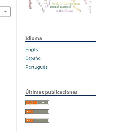
ética
liberación
hegel
estética
basilio de cesarea
dewey
moral natural
naturaleza
Idioma
English
Español
Português
Últimas publicaciones