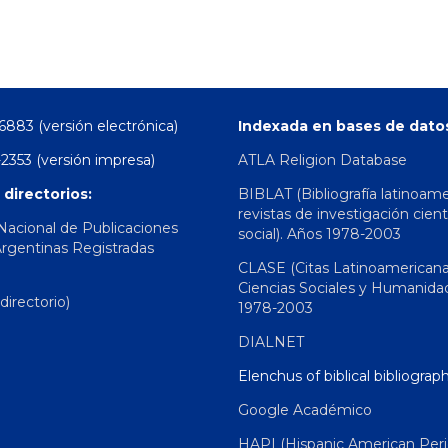
6883 (versión electrónica)
Indexada en bases de dato
2353 (versión impresa)
ATLA Religion Database
 directorios:
BIBLAT (Bibliografía latinoam
revistas de investigación cient
 Nacional de Publicaciones
social). Años 1978-2003
Argentinas Registradas
CLASE (Citas Latinoamerican
Ciencias Sociales y Humanida
irectorio)
1978-2003
DIALNET
Elenchus of biblical bibliograp
Google Académico
HAPI (Hispanic American Peri