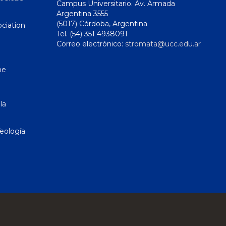
Campus Universitario. Av. Armada
Argentina 3555
(5017) Córdoba, Argentina
ciation
Tel. (54) 351 4938091
Correo electrónico:
stromata@ucc.edu.ar
ne
la
eología