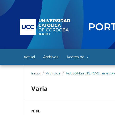
Actual
Archivos
Acerca de
Inicio
/
Archivos
/
Vol. 35 Núm. 1/2 (1979): enero-
Varia
N. N.