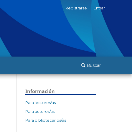
Registrarse
Entrar
Buscar
Información
Para lectores/as
Para autores/as
Para bibliotecarios/as