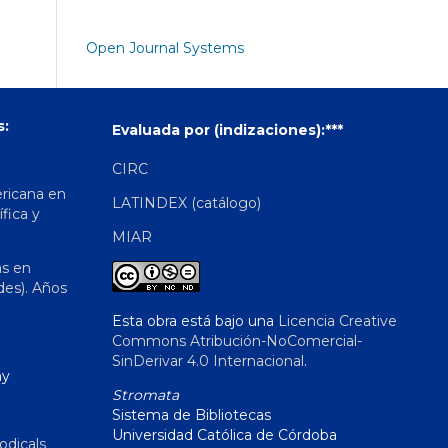
Open Journal Systems
s:
Evaluada por (indizaciones):***
CIRC
ericana en
LATINDEX (catálogo)
ífica y
MIAR
as en
des). Años
Esta obra está bajo una
Licencia Creative
Commons Atribución-NoComercial-
SinDerivar 4.0 Internacional
.
hy
Stromata
Sistema de Bibliotecas
Universidad Católica de Córdoba
odicals