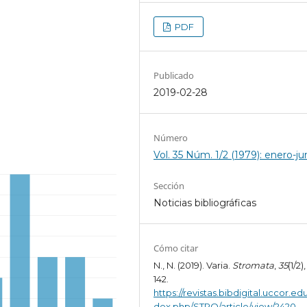
PDF
Publicado
2019-02-28
Número
Vol. 35 Núm. 1/2 (1979): enero-ju
Sección
Noticias bibliográficas
Cómo citar
N., N. (2019). Varia.
Stromata
,
35
(1/2)
142.
https://revistas.bibdigital.uccor.edu
dex.php/STRO/article/view/2420