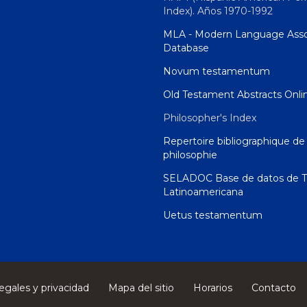
Index). Años 1970-1992
MLA - Modern Language Asso
Database
Novum testamentum
Old Testament Abstracts Onli
Philosopher's Index
Repertoire bibliographique de 
philosophie
SELADOC Base de datos de T
Latinoamericana
Uetus testamentum
egales y privacidad
Mapa del sitio
Horarios
Contacto