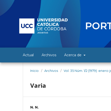
Actual
Archivos
Acerca de
Inicio
/
Archivos
/
Vol. 35 Núm. 1/2 (1979): enero-
Varia
N. N.