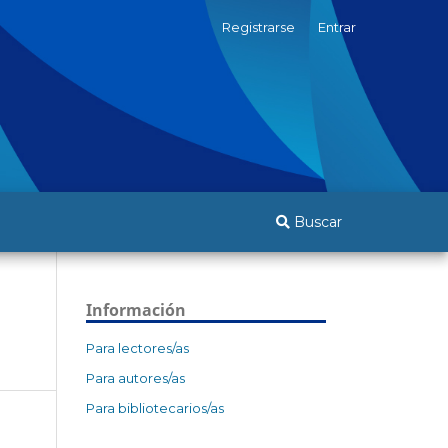
Registrarse
Entrar
Buscar
Información
Para lectores/as
Para autores/as
Para bibliotecarios/as