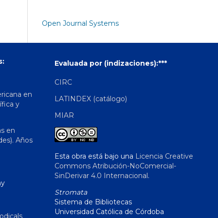
Open Journal Systems
s:
Evaluada por (indizaciones):***
CIRC
ericana en
LATINDEX (catálogo)
ífica y
MIAR
as en
des). Años
Esta obra está bajo una
Licencia Creative
Commons Atribución-NoComercial-
SinDerivar 4.0 Internacional
.
hy
Stromata
Sistema de Bibliotecas
Universidad Católica de Córdoba
odicals