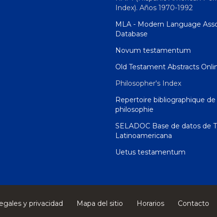
Index). Años 1970-1992
MLA - Modern Language Asso
Database
Novum testamentum
Old Testament Abstracts Onli
Philosopher's Index
Repertoire bibliographique de 
philosophie
SELADOC Base de datos de T
Latinoamericana
Uetus testamentum
egales y privacidad
Mapa del sitio
Horarios
Contacto