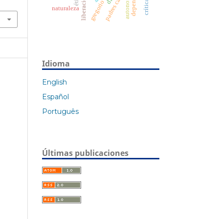
gregorio de nisa
autonomy
liberación
naturaleza
Idioma
English
Español
Português
Últimas publicaciones