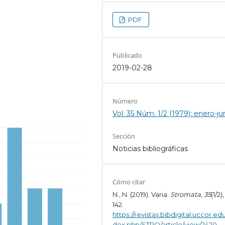
PDF
Publicado
2019-02-28
Número
Vol. 35 Núm. 1/2 (1979): enero-ju
Sección
Noticias bibliográficas
Cómo citar
N., N. (2019). Varia.
Stromata
,
35
(1/2)
142.
https://revistas.bibdigital.uccor.edu
dex.php/STRO/article/view/2420