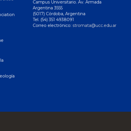
Campus Universitario. Av. Armada
Argentina 3555
(5017) Córdoba, Argentina
ciation
Tel. (54) 351 4938091
Correo electrónico:
stromata@ucc.edu.ar
ne
la
eología