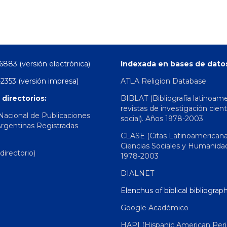
6883 (versión electrónica)
Indexada en bases de dato
2353 (versión impresa)
ATLA Religion Database
 directorios:
BIBLAT (Bibliografía latinoam
revistas de investigación cient
 Nacional de Publicaciones
social). Años 1978-2003
Argentinas Registradas
CLASE (Citas Latinoamerican
Ciencias Sociales y Humanida
irectorio)
1978-2003
DIALNET
Elenchus of biblical bibliograp
Google Académico
HAPI (Hispanic American Peri