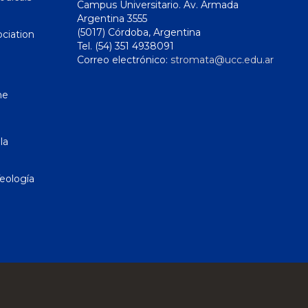
Campus Universitario. Av. Armada
Argentina 3555
(5017) Córdoba, Argentina
ciation
Tel. (54) 351 4938091
Correo electrónico:
stromata@ucc.edu.ar
ne
la
eología