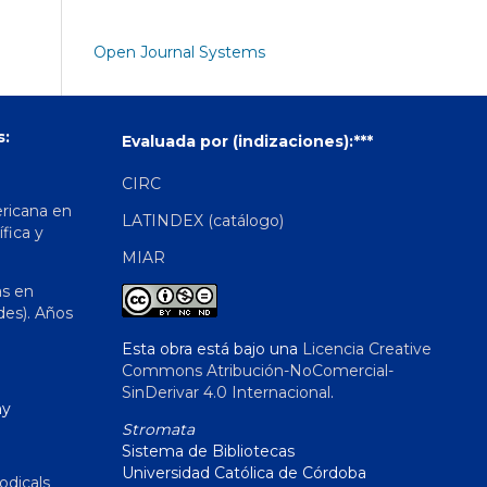
Open Journal Systems
s:
Evaluada por (indizaciones):***
CIRC
ericana en
LATINDEX (catálogo)
ífica y
MIAR
as en
des). Años
Esta obra está bajo una
Licencia Creative
Commons Atribución-NoComercial-
SinDerivar 4.0 Internacional
.
hy
Stromata
Sistema de Bibliotecas
Universidad Católica de Córdoba
odicals