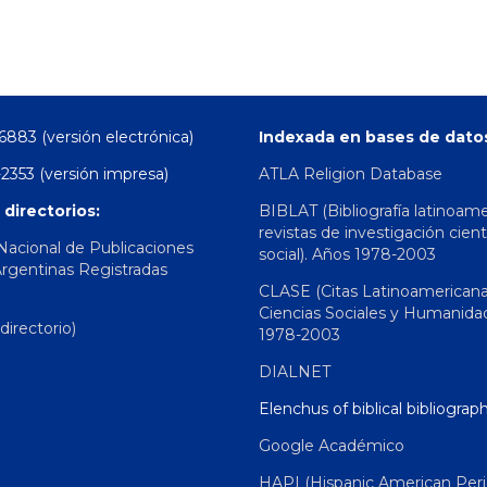
6883 (versión electrónica)
Indexada en bases de dato
2353 (versión impresa)
ATLA Religion Database
 directorios:
BIBLAT (Bibliografía latinoam
revistas de investigación cient
 Nacional de Publicaciones
social). Años 1978-2003
Argentinas Registradas
CLASE (Citas Latinoamerican
Ciencias Sociales y Humanida
irectorio)
1978-2003
DIALNET
Elenchus of biblical bibliograp
Google Académico
HAPI (Hispanic American Peri