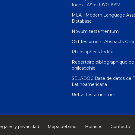
Index). Años 1970-1992
MLA - Modern Language Asso
Database
Novum testamentum
Old Testament Abstracts Onli
Philosopher's Index
Repertoire bibliographique de 
philosophie
SELADOC Base de datos de T
Latinoamericana
Uetus testamentum
egales y privacidad
Mapa del sitio
Horarios
Contacto