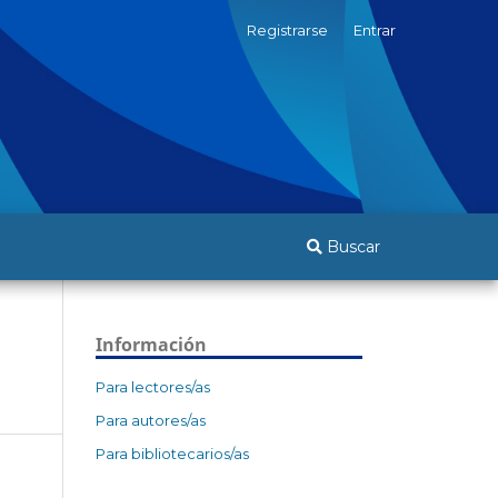
Registrarse
Entrar
Buscar
Información
Para lectores/as
Para autores/as
Para bibliotecarios/as