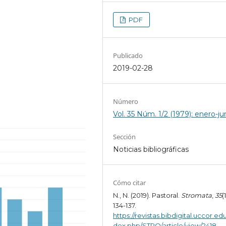
PDF
Publicado
2019-02-28
Número
Vol. 35 Núm. 1/2 (1979): enero-ju
Sección
Noticias bibliográficas
Cómo citar
N., N. (2019). Pastoral.
Stromata
,
35
(
134-137.
https://revistas.bibdigital.uccor.edu
dex.php/STRO/article/view/2418