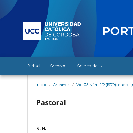
Actual
Archivos
Acerca de
Inicio
/
Archivos
/
Vol. 35 Núm. 1/2 (1979): enero-
Pastoral
N. N.