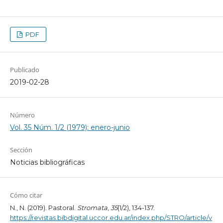
PDF
Publicado
2019-02-28
Número
Vol. 35 Núm. 1/2 (1979): enero-junio
Sección
Noticias bibliográficas
Cómo citar
N., N. (2019). Pastoral.
Stromata
,
35
(1/2), 134-137.
https://revistas.bibdigital.uccor.edu.ar/index.php/STRO/article/v