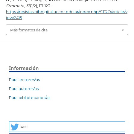
Stromata
,
35
(1/2), 117-123.
https://revistas.bibdigital.uccor.edu.ar/index.php/STRO/article/v
iew/2415
Más formatos de cita
Información
Para lectores/as
Para autores/as
Para bibliotecarios/as
tweet