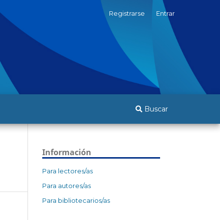
Registrarse
Entrar
Buscar
Información
Para lectores/as
Para autores/as
Para bibliotecarios/as