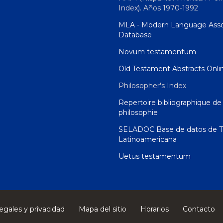
Index). Años 1970-1992
MLA - Modern Language Asso
Database
Novum testamentum
Old Testament Abstracts Onli
Philosopher's Index
Repertoire bibliographique de 
philosophie
SELADOC Base de datos de T
Latinoamericana
Uetus testamentum
egales y privacidad
Mapa del sitio
Horarios
Contacto