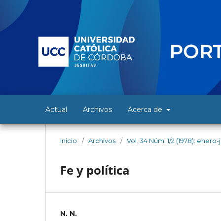
Actual
Archivos
Acerca de
Inicio
/
Archivos
/
Vol. 34 Núm. 1/2 (1978): enero-
Fe y política
N. N.