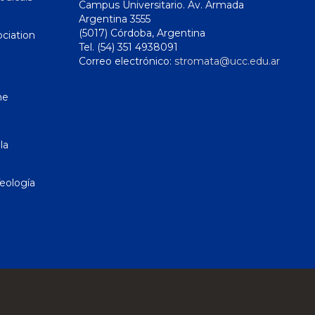
Campus Universitario. Av. Armada
Argentina 3555
(5017) Córdoba, Argentina
ciation
Tel. (54) 351 4938091
Correo electrónico:
stromata@ucc.edu.ar
ne
la
eología