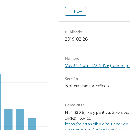
PDF
Publicado
2019-02-28
Número
Vol. 34 Núm. 1/2 (1978): enero-ju
Sección
Noticias bibliográficas
Cómo citar
N., N. (2019). Fe y política.
Stromata
34
(1/2), 163-165.
https://revistas.bibdigital.uccor.edu
dex.php/STRO/article/view/2404