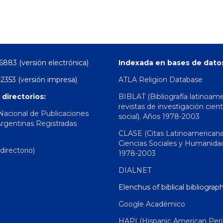
6883 (versión electrónica)
Indexada en bases de dato
2353 (versión impresa)
ATLA Religion Database
 directorios:
BIBLAT (Bibliografía latinoam
revistas de investigación cient
 Nacional de Publicaciones
social). Años 1978-2003
Argentinas Registradas
CLASE (Citas Latinoamerican
Ciencias Sociales y Humanida
irectorio)
1978-2003
DIALNET
Elenchus of biblical bibliograp
Google Académico
HAPI (Hispanic American Peri