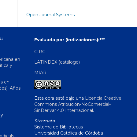
Open Journal Systems
s:
Evaluada por (indizaciones):***
CIRC
ericana en
LATINDEX (catálogo)
ífica y
MIAR
as en
des). Años
Esta obra está bajo una
Licencia Creative
Commons Atribución-NoComercial-
SinDerivar 4.0 Internacional
.
hy
Stromata
Sistema de Bibliotecas
Universidad Católica de Córdoba
odicals