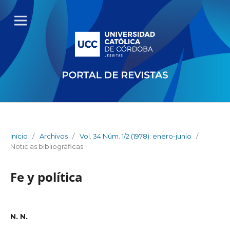
Inicio
/
Archivos
/
Vol. 34 Núm. 1/2 (1978): enero-junio
/
Noticias bibliográficas
Fe y política
N. N.