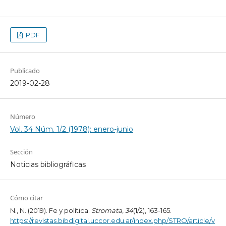
PDF
Publicado
2019-02-28
Número
Vol. 34 Núm. 1/2 (1978): enero-junio
Sección
Noticias bibliográficas
Cómo citar
N., N. (2019). Fe y política.
Stromata
,
34
(1/2), 163-165.
https://revistas.bibdigital.uccor.edu.ar/index.php/STRO/article/v