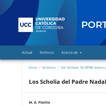
Actual
Archivos
Acerca de
Inicio
/
Archivos
/
Vol. 34 Núm. 1/2 (1978): enero-
Los Scholia del Padre Nadal 
M. A. Fiorito