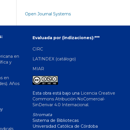
Open Journal Systems
s:
Evaluada por (indizaciones):***
CIRC
ericana en
LATINDEX (catálogo)
ífica y
MIAR
as en
des). Años
Esta obra está bajo una
Licencia Creative
Commons Atribución-NoComercial-
SinDerivar 4.0 Internacional
.
hy
Stromata
Sistema de Bibliotecas
Universidad Católica de Córdoba
odicals