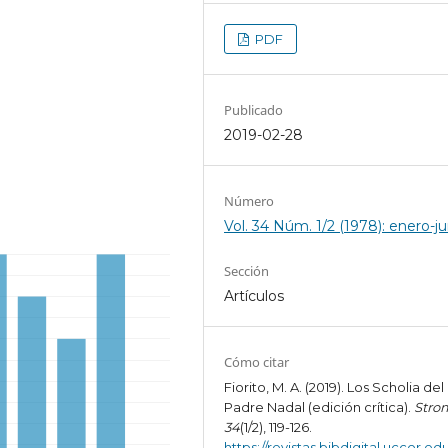
PDF
Publicado
2019-02-28
Número
Vol. 34 Núm. 1/2 (1978): enero-ju
Sección
Artículos
Cómo citar
Fiorito, M. A. (2019). Los Scholia del
Padre Nadal (edición crítica).
Stro
34
(1/2), 119-126.
https://revistas.bibdigital.uccor.edu