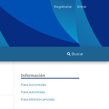
Registrarse
Entrar
Buscar
Información
Para lectores/as
Para autores/as
Para bibliotecarios/as