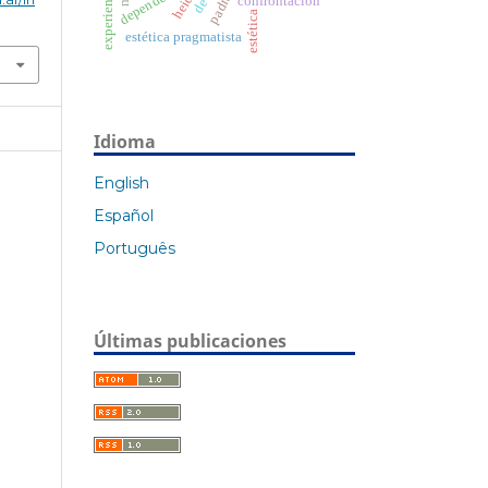
dependencia
confrontación
estética
estética pragmatista
Idioma
English
Español
Português
Últimas publicaciones