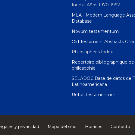
Index). Años 1970-1992
MLA - Modern Language Asso
Database
Novum testamentum
Old Testament Abstracts Onli
Philosopher's Index
Repertoire bibliographique de 
philosophie
SELADOC Base de datos de T
Latinoamericana
Uetus testamentum
egales y privacidad
Mapa del sitio
Horarios
Contacto