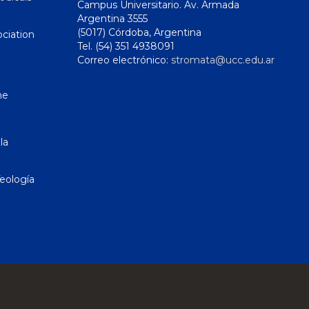
Campus Universitario. Av. Armada
Argentina 3555
(5017) Córdoba, Argentina
ciation
Tel. (54) 351 4938091
Correo electrónico:
stromata@ucc.edu.ar
ne
la
eología