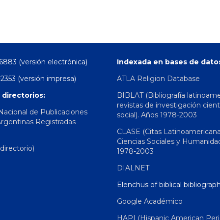
6883 (versión electrónica)
Indexada en bases de dato
2353 (versión impresa)
ATLA Religion Database
 directorios:
BIBLAT (Bibliografía latinoam
revistas de investigación cient
 Nacional de Publicaciones
social). Años 1978-2003
Argentinas Registradas
CLASE (Citas Latinoamerican
Ciencias Sociales y Humanida
irectorio)
1978-2003
DIALNET
Elenchus of biblical bibliograp
Google Académico
HAPI (Hispanic American Peri