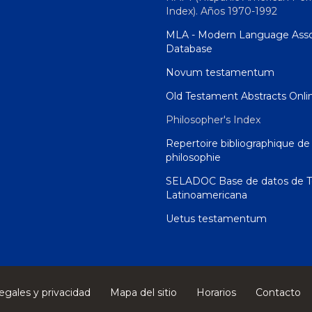
Index). Años 1970-1992
MLA - Modern Language Asso
Database
Novum testamentum
Old Testament Abstracts Onli
Philosopher's Index
Repertoire bibliographique de 
philosophie
SELADOC Base de datos de T
Latinoamericana
Uetus testamentum
egales y privacidad
Mapa del sitio
Horarios
Contacto