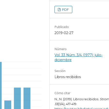
PDF
Publicado
2019-02-27
Número
Vol. 33 Núm. 3/4 (1977): julio-
diciembre
Sección
Libros recibidos
Cómo citar
N., N. (2019). Libros recibidos.
Stro
33
(3/4), 417-419.
https://revistas.bibdigital.uccor.edu