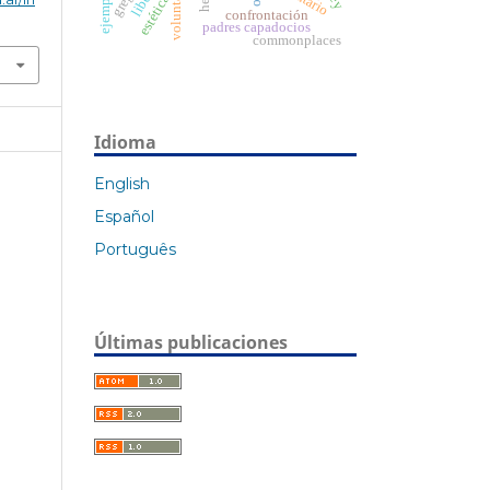
estética
confrontación
padres capadocios
commonplaces
Idioma
English
Español
Português
Últimas publicaciones