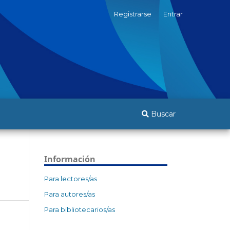
Registrarse
Entrar
Buscar
Información
Para lectores/as
Para autores/as
Para bibliotecarios/as