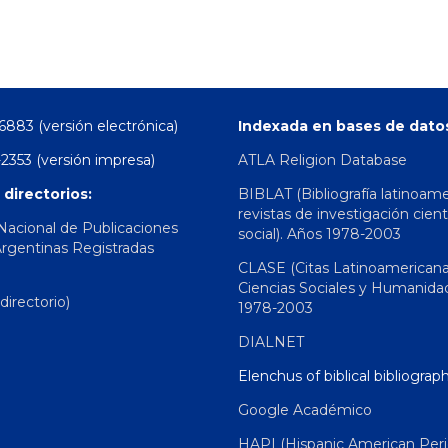
6883 (versión electrónica)
Indexada en bases de dato
2353 (versión impresa)
ATLA Religion Database
 directorios:
BIBLAT (Bibliografía latinoam
revistas de investigación cient
 Nacional de Publicaciones
social). Años 1978-2003
Argentinas Registradas
CLASE (Citas Latinoamerican
Ciencias Sociales y Humanida
irectorio)
1978-2003
DIALNET
Elenchus of biblical bibliograp
Google Académico
HAPI (Hispanic American Peri