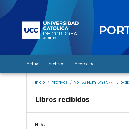
Actual
Archivos
Acerca de
Inicio
/
Archivos
/
Vol. 33 Núm. 3/4 (1977): julio-
Libros recibidos
N. N.