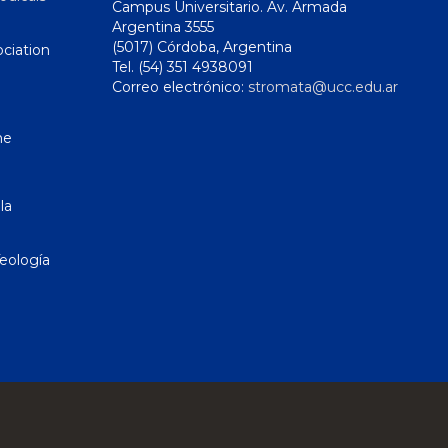
Campus Universitario. Av. Armada
Argentina 3555
(5017) Córdoba, Argentina
ciation
Tel. (54) 351 4938091
Correo electrónico:
stromata@ucc.edu.ar
ne
la
eología