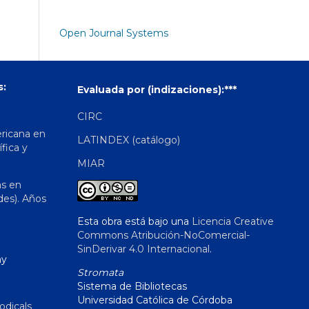
Open Journal Systems
s:
Evaluada por (indizaciones):***
CIRC
ericana en
LATINDEX (catálogo)
ífica y
MIAR
as en
des). Años
Esta obra está bajo una
Licencia Creative
Commons Atribución-NoComercial-
SinDerivar 4.0 Internacional
.
hy
Stromata
Sistema de Bibliotecas
Universidad Católica de Córdoba
odicals