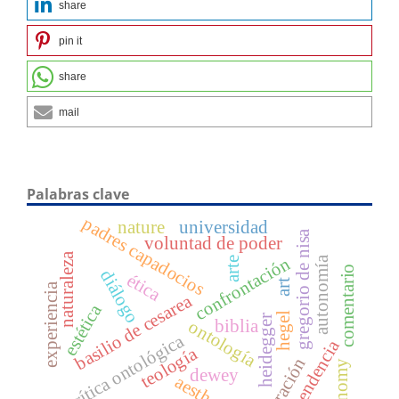
share
pin it
share
mail
Palabras clave
padres capadocios
nature
universidad
gregorio de nisa
voluntad de poder
naturaleza
confrontación
autonomía
arte
comentario
diálogo
ética
art
experiencia
basilio de cesarea
estética
hegel
heidegger
biblia
ontología
crítica ontológica
dependencia
teología
liberación
autonomy
dewey
aesthetic