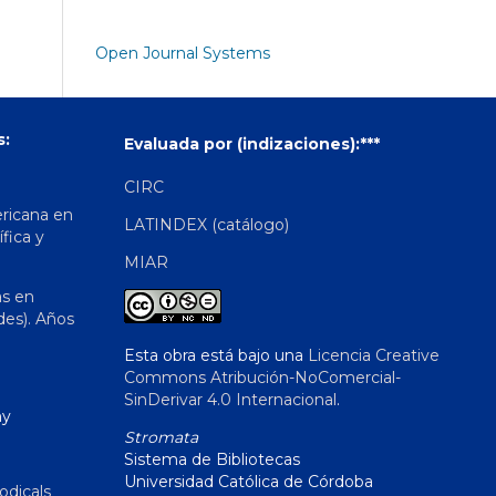
Open Journal Systems
s:
Evaluada por (indizaciones):***
CIRC
ericana en
LATINDEX (catálogo)
ífica y
MIAR
as en
des). Años
Esta obra está bajo una
Licencia Creative
Commons Atribución-NoComercial-
SinDerivar 4.0 Internacional
.
hy
Stromata
Sistema de Bibliotecas
Universidad Católica de Córdoba
odicals