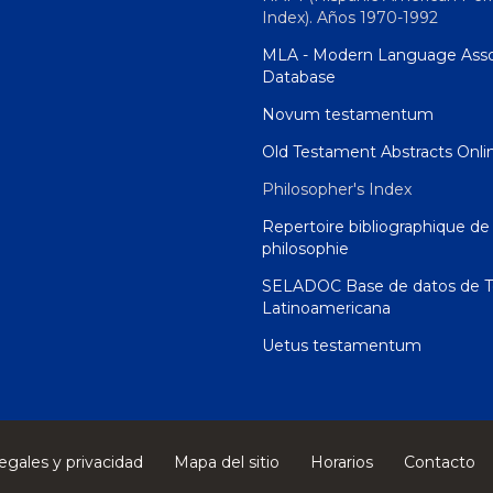
Index). Años 1970-1992
MLA - Modern Language Asso
Database
Novum testamentum
Old Testament Abstracts Onli
Philosopher's Index
Repertoire bibliographique de 
philosophie
SELADOC Base de datos de T
Latinoamericana
Uetus testamentum
egales y privacidad
Mapa del sitio
Horarios
Contacto