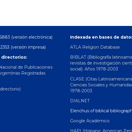
6883 (versión electrónica)
Indexada en bases de dato
2353 (versión impresa)
ATLA Religion Database
 directorios:
BIBLAT (Bibliografía latinoam
revistas de investigación cient
 Nacional de Publicaciones
social). Años 1978-2003
Argentinas Registradas
CLASE (Citas Latinoamerican
Ciencias Sociales y Humanida
irectorio)
1978-2003
DIALNET
Elenchus of biblical bibliograp
Google Académico
HAPI (Hispanic American Peri