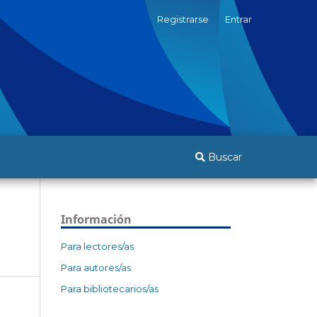
Registrarse
Entrar
Buscar
Información
Para lectores/as
Para autores/as
Para bibliotecarios/as