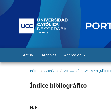
Actual
Archivos
Acerca de
Inicio
/
Archivos
/
Vol. 33 Núm. 3/4 (1977): julio-
Índice bibliográfico
N. N.