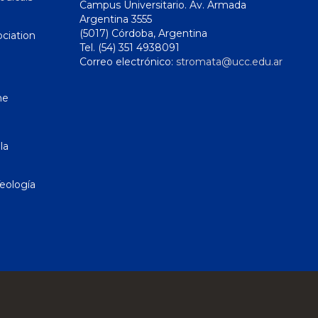
Campus Universitario. Av. Armada
Argentina 3555
(5017) Córdoba, Argentina
ciation
Tel. (54) 351 4938091
Correo electrónico:
stromata@ucc.edu.ar
ne
la
eología