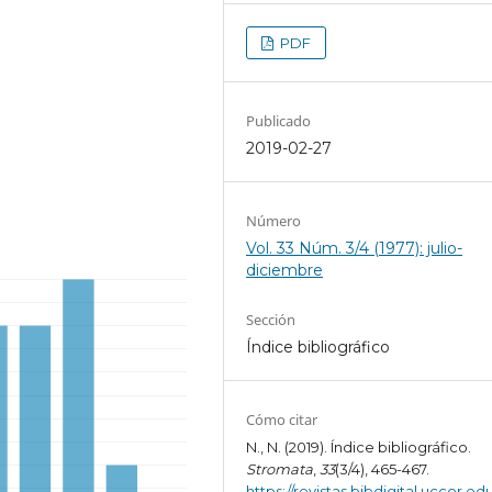
PDF
Publicado
2019-02-27
Número
Vol. 33 Núm. 3/4 (1977): julio-
diciembre
Sección
Índice bibliográfico
Cómo citar
N., N. (2019). Índice bibliográfico.
Stromata
,
33
(3/4), 465-467.
https://revistas.bibdigital.uccor.edu