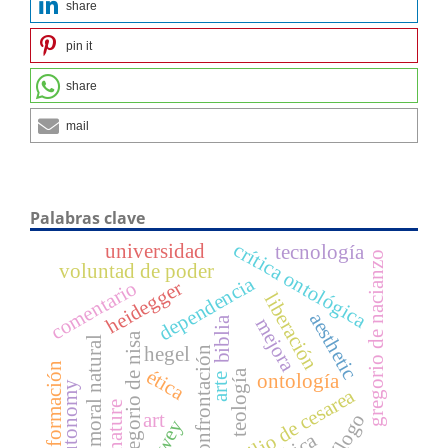
share
pin it
share
mail
Palabras clave
crítica ontológica
universidad
tecnología
gregorio de nacianzo
voluntad de poder
dependencia
comentario
heidegger
liberación
aesthetic
biblia
mejora
gregorio de nisa
moral natural
hegel
confrontación
autoformación
ética
teología
ontología
arte
autonomy
basilio de cesarea
nature
art
diálogo
dewey