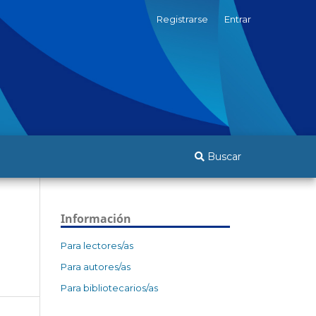
Registrarse
Entrar
Buscar
Información
Para lectores/as
Para autores/as
Para bibliotecarios/as