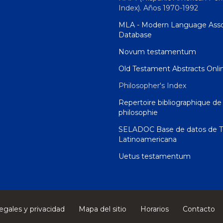
Index). Años 1970-1992
MLA - Modern Language Asso
Database
Novum testamentum
Old Testament Abstracts Onli
Philosopher's Index
Repertoire bibliographique de 
philosophie
SELADOC Base de datos de T
Latinoamericana
Uetus testamentum
egales y privacidad
Mapa del sitio
Horarios
Contacto