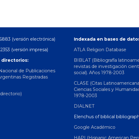
6883 (versión electrónica)
Indexada en bases de dato
2353 (versión impresa)
ATLA Religion Database
 directorios:
BIBLAT (Bibliografía latinoam
revistas de investigación cient
 Nacional de Publicaciones
social). Años 1978-2003
Argentinas Registradas
CLASE (Citas Latinoamerican
Ciencias Sociales y Humanida
irectorio)
1978-2003
DIALNET
Elenchus of biblical bibliograp
Google Académico
HAPI (Hispanic American Peri