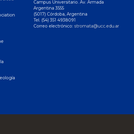
Campus Universitario. Av. Armada
Argentina 3555
(5017) Córdoba, Argentina
ciation
Tel. (54) 351 4938091
Correo electrónico:
stromata@ucc.edu.ar
ne
la
eología