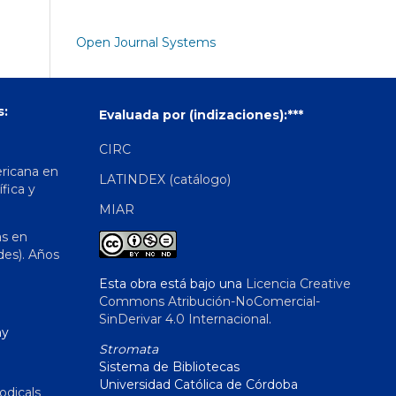
Open Journal Systems
s:
Evaluada por (indizaciones):***
CIRC
ericana en
LATINDEX (catálogo)
ífica y
MIAR
as en
des). Años
Esta obra está bajo una
Licencia Creative
Commons Atribución-NoComercial-
SinDerivar 4.0 Internacional
.
hy
Stromata
Sistema de Bibliotecas
Universidad Católica de Córdoba
odicals