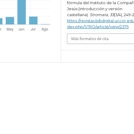
fórmula del Instituto de la Compañ
Jesús (introducción y versión
castellana).
Stromata
,
33
(3/4), 249-
https://revistas.bibdigital.uccor.edu
dex.php/STRO/article/view/2375
Más formatos de cita