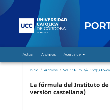
Actual
Archivos
Acerca de
Inicio
/
Archivos
/
Vol. 33 Núm. 3/4 (1977): julio-
La fórmula del Instituto de
versión castellana)