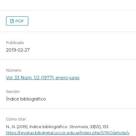
PDF
Publicado
2019-02-27
Número
Vol. 33 Núm. 1/2 (1977): enero-junio
Sección
Índice bibliográfico
Cómo citar
N., N. (2019). Índice bibliográfico.
Stromata
,
33
(1/2), 153.
https://revistas.bibdigital.uccor.edu.ar/index.php/STRO/article/v