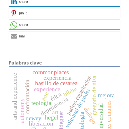
share
pin it
share
mail
Palabras clave
commonplaces
arts and experience
padres capadocios
experiencia
gregorio de nisa
confrontación
basilio de cesarea
biblia
experience
voluntad de poder
arte
ética
mejora
dependencia
autonomy
teología
raíces comunes
universidad
diálogo
art
heidegger
ontología
hegel
dewey
liberación