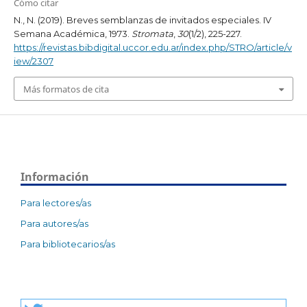
Cómo citar
N., N. (2019). Breves semblanzas de invitados especiales. IV
Semana Académica, 1973.
Stromata
,
30
(1/2), 225-227.
https://revistas.bibdigital.uccor.edu.ar/index.php/STRO/article/v
iew/2307
Más formatos de cita
Información
Para lectores/as
Para autores/as
Para bibliotecarios/as