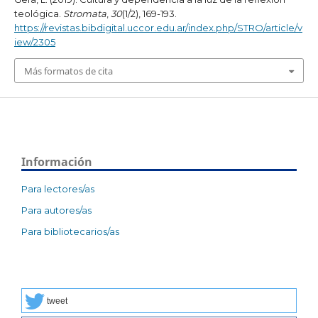
teológica.
Stromata
,
30
(1/2), 169-193.
https://revistas.bibdigital.uccor.edu.ar/index.php/STRO/article/v
iew/2305
Más formatos de cita
Información
Para lectores/as
Para autores/as
Para bibliotecarios/as
tweet