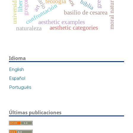
universidad
moral natural
teología
biblia
confrontación
art
basilio de cesarea
aesthetic examples
aesthetic categories
naturaleza
Idioma
English
Español
Português
Últimas publicaciones