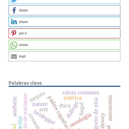
share
share
pin it
share
mail
Palabras clave
raíces comunes
mejora
gregorio de nacianzo
estética
padres capadocios
autonomía
aesthetic
gregorio de nisa
diálogo
nature
ética
hegel
arte
heidegger
ontología
comentario
dewey
liberación