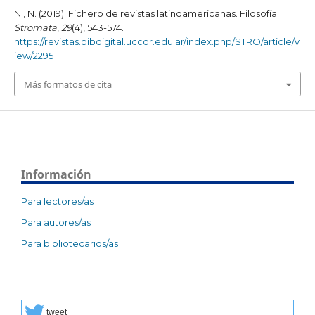
N., N. (2019). Fichero de revistas latinoamericanas. Filosofía.
Stromata
,
29
(4), 543-574.
https://revistas.bibdigital.uccor.edu.ar/index.php/STRO/article/v
iew/2295
Más formatos de cita
Información
Para lectores/as
Para autores/as
Para bibliotecarios/as
tweet