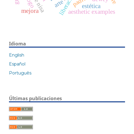
liberación
arte
estética
mejora
aesthetic examples
Idioma
English
Español
Português
Últimas publicaciones