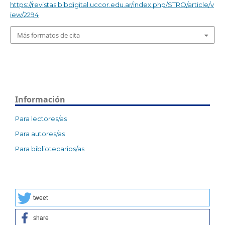
https://revistas.bibdigital.uccor.edu.ar/index.php/STRO/article/v
iew/2294
Más formatos de cita
Información
Para lectores/as
Para autores/as
Para bibliotecarios/as
tweet
share