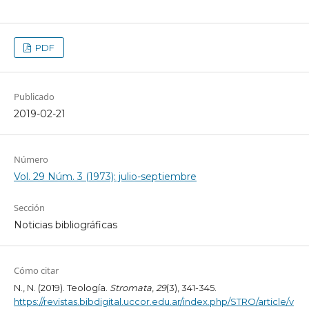
PDF
Publicado
2019-02-21
Número
Vol. 29 Núm. 3 (1973): julio-septiembre
Sección
Noticias bibliográficas
Cómo citar
N., N. (2019). Teología.
Stromata
,
29
(3), 341-345.
https://revistas.bibdigital.uccor.edu.ar/index.php/STRO/article/v