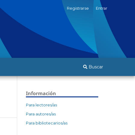
Registrarse
Entrar
Buscar
Información
Para lectores/as
Para autores/as
Para bibliotecarios/as