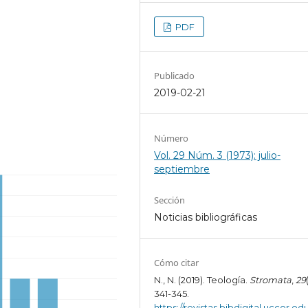
PDF
Publicado
2019-02-21
Número
Vol. 29 Núm. 3 (1973): julio-
septiembre
Sección
Noticias bibliográficas
Cómo citar
N., N. (2019). Teología.
Stromata
,
29
341-345.
https://revistas.bibdigital.uccor.edu