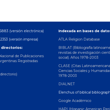
6883 (versión electrónica)
Indexada en bases de dato
2353 (versión impresa)
ATLA Religion Database
 directorios:
BIBLAT (Bibliografía latinoam
revistas de investigación cient
 Nacional de Publicaciones
social). Años 1978-2003
Argentinas Registradas
CLASE (Citas Latinoamerican
Ciencias Sociales y Humanida
irectorio)
1978-2003
DIALNET
Elenchus of biblical bibliograp
Google Académico
HAPI (Hispanic American Peri