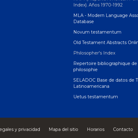
Index). Años 1970-1992
MLA - Modern Language Asso
Database
Novum testamentum
Old Testament Abstracts Onli
Philosopher's Index
Repertoire bibliographique de 
philosophie
SELADOC Base de datos de T
Latinoamericana
Uetus testamentum
egales y privacidad
Mapa del sitio
Horarios
Contacto