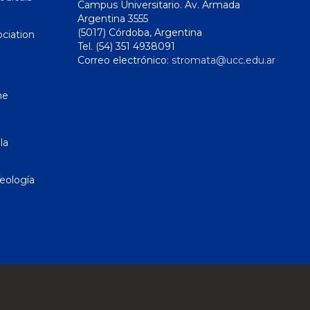
Campus Universitario. Av. Armada
Argentina 3555
(5017) Córdoba, Argentina
ciation
Tel. (54) 351 4938091
Correo electrónico:
stromata@ucc.edu.ar
ne
la
eología