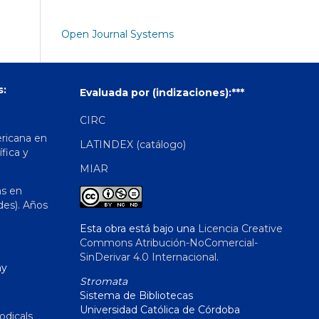
Open Journal Systems
s:
Evaluada por (indizaciones):***
CIRC
ericana en
LATINDEX (catálogo)
ífica y
MIAR
as en
des). Años
Esta obra está bajo una
Licencia Creative
Commons Atribución-NoComercial-
SinDerivar 4.0 Internacional
.
hy
Stromata
Sistema de Bibliotecas
Universidad Católica de Córdoba
odicals