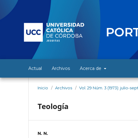
Actual
Archivos
Acerca de
Inicio
/
Archivos
/
Vol. 29 Núm. 3 (1973): julio-s
Teología
N. N.