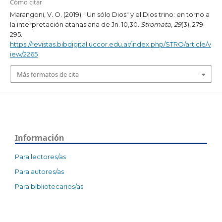
Cómo citar
Marangoni, V. O. (2019). "Un sólo Dios" y el Dios trino: en torno a
la interpretación atanasiana de Jn. 10,30.
Stromata
,
29
(3), 279-
295.
https://revistas.bibdigital.uccor.edu.ar/index.php/STRO/article/v
iew/2265
Más formatos de cita
Información
Para lectores/as
Para autores/as
Para bibliotecarios/as