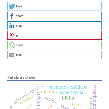
tweet
share
share
pin it
share
mail
Palabras clave
gregorio de nisa
ejemplos estéticos
commonplaces
diálogo
experiencia
ontología
estética
padres capadocios
biblia
hegel
art