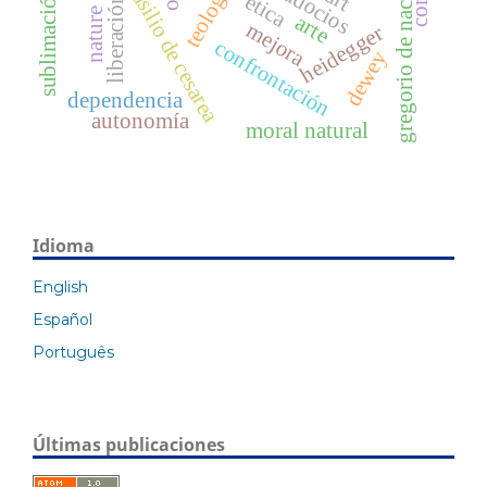
gregorio de nacianzo
teología
basilio de cesarea
sublimación
ética
liberación
nature
arte
mejora
heidegger
confrontación
dewey
dependencia
autonomía
moral natural
Idioma
English
Español
Português
Últimas publicaciones