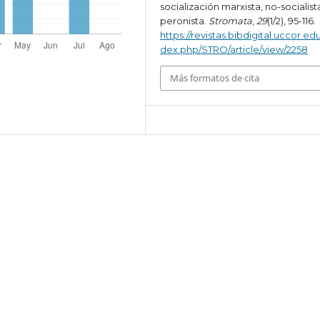
socialización marxista, no-socialist
peronista.
Stromata
,
29
(1/2), 95-116.
https://revistas.bibdigital.uccor.edu
dex.php/STRO/article/view/2258
Más formatos de cita