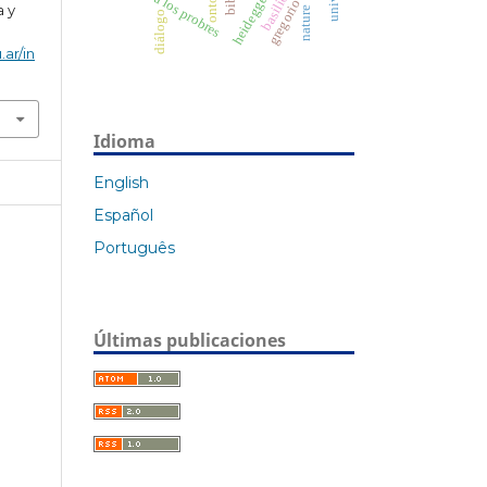
gregorio de nisa
amor a los probres
heidegger
a y
nature
diálogo
.ar/in
Idioma
English
Español
Português
Últimas publicaciones