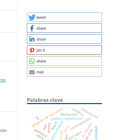
tweet
share
share
pin it
share
mail
nio
Palabras clave
gregorio de nacianzo
comentario
estética
liberación
art
confrontación
padres capadocios
dependencia
hegel
basilio de cesarea
dewey
arte
ética
universidad
aesthetic
xión
ontología
teología
biblia