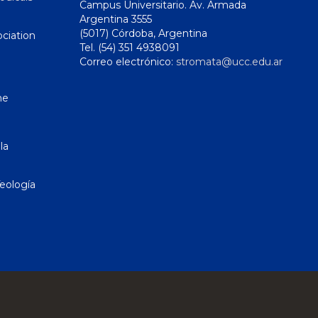
Campus Universitario. Av. Armada
Argentina 3555
(5017) Córdoba, Argentina
ciation
Tel. (54) 351 4938091
Correo electrónico:
stromata@ucc.edu.ar
ne
la
eología