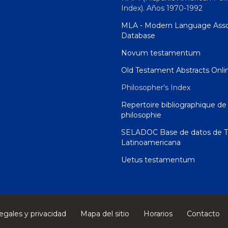
Index). Años 1970-1992
MLA - Modern Language Asso
Database
Novum testamentum
Old Testament Abstracts Onli
Philosopher's Index
Repertoire bibliographique de 
philosophie
SELADOC Base de datos de T
Latinoamericana
Uetus testamentum
egales y privacidad
Mapa del sitio
Horarios
Contacto