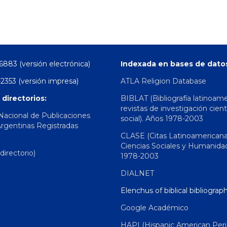
6883 (versión electrónica)
Indexada en bases de dato
2353 (versión impresa)
ATLA Religion Database
 directorios:
BIBLAT (Bibliografía latinoam
revistas de investigación cient
 Nacional de Publicaciones
social). Años 1978-2003
Argentinas Registradas
CLASE (Citas Latinoamerican
Ciencias Sociales y Humanida
irectorio)
1978-2003
DIALNET
Elenchus of biblical bibliograp
Google Académico
HAPI (Hispanic American Peri