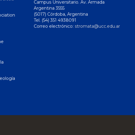
Campus Universitario. Av. Armada
Argentina 3555
(5017) Córdoba, Argentina
ciation
Tel. (54) 351 4938091
Correo electrónico:
stromata@ucc.edu.ar
ne
la
eología