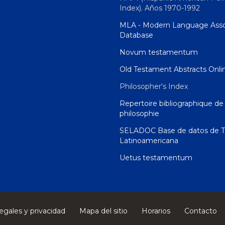
Index). Años 1970-1992
MLA - Modern Language Asso
Database
Novum testamentum
Old Testament Abstracts Onli
Philosopher's Index
Repertoire bibliographique de 
philosophie
SELADOC Base de datos de T
Latinoamericana
Uetus testamentum
egales y privacidad
Mapa del sitio
Horarios
Contacto