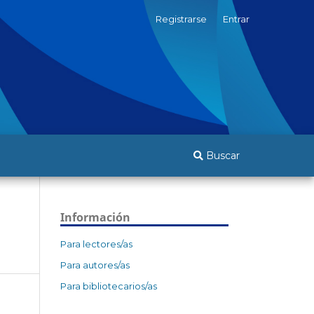
Registrarse
Entrar
Buscar
Información
Para lectores/as
Para autores/as
Para bibliotecarios/as