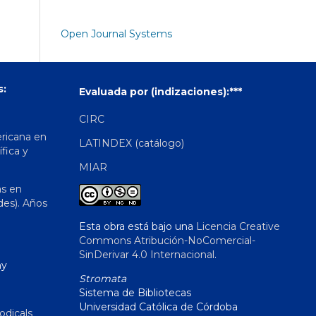
Open Journal Systems
s:
Evaluada por (indizaciones):***
CIRC
ericana en
LATINDEX (catálogo)
ífica y
MIAR
as en
des). Años
Esta obra está bajo una
Licencia Creative
Commons Atribución-NoComercial-
SinDerivar 4.0 Internacional
.
hy
Stromata
Sistema de Bibliotecas
Universidad Católica de Córdoba
odicals