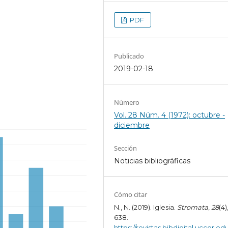
PDF
Publicado
2019-02-18
Número
Vol. 28 Núm. 4 (1972): octubre -
diciembre
Sección
Noticias bibliográficas
Cómo citar
N., N. (2019). Iglesia.
Stromata
,
28
(4)
638.
https://revistas.bibdigital.uccor.edu