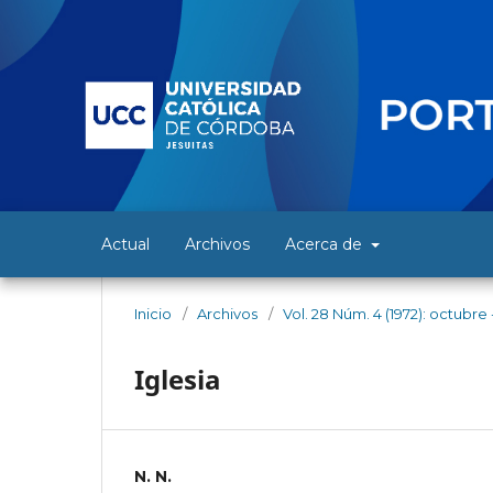
Actual
Archivos
Acerca de
Inicio
/
Archivos
/
Vol. 28 Núm. 4 (1972): octubre
Iglesia
N. N.