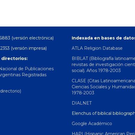
6883 (versión electrónica)
Indexada en bases de dato
2353 (versión impresa)
ATLA Religion Database
 directorios:
BIBLAT (Bibliografía latinoam
revistas de investigación cient
 Nacional de Publicaciones
social). Años 1978-2003
Argentinas Registradas
CLASE (Citas Latinoamerican
Ciencias Sociales y Humanida
irectorio)
1978-2003
DIALNET
Elenchus of biblical bibliograp
Google Académico
HAPI (Hispanic American Peri