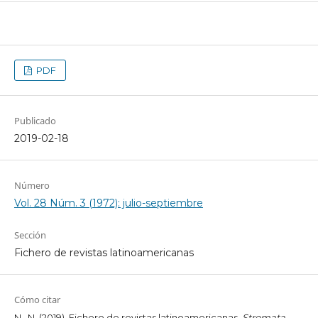
PDF
Publicado
2019-02-18
Número
Vol. 28 Núm. 3 (1972): julio-septiembre
Sección
Fichero de revistas latinoamericanas
Cómo citar
N., N. (2019). Fichero de revistas latinoamericanas.
Stromata
,