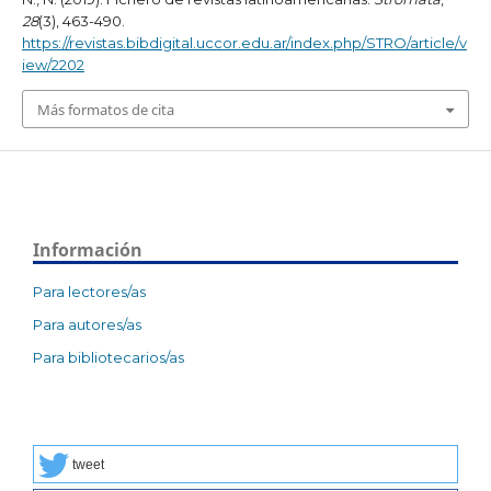
28
(3), 463-490.
https://revistas.bibdigital.uccor.edu.ar/index.php/STRO/article/v
iew/2202
Más formatos de cita
Información
Para lectores/as
Para autores/as
Para bibliotecarios/as
tweet