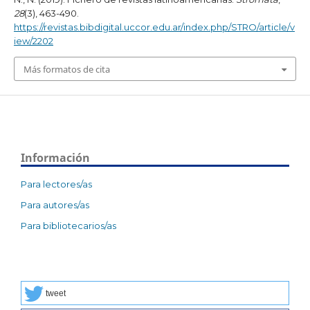
28
(3), 463-490.
https://revistas.bibdigital.uccor.edu.ar/index.php/STRO/article/v
iew/2202
Más formatos de cita
Información
Para lectores/as
Para autores/as
Para bibliotecarios/as
tweet