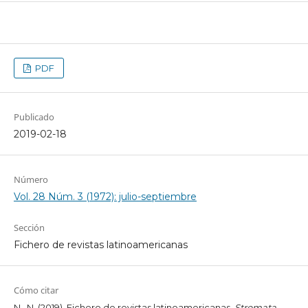
PDF
Publicado
2019-02-18
Número
Vol. 28 Núm. 3 (1972): julio-septiembre
Sección
Fichero de revistas latinoamericanas
Cómo citar
N., N. (2019). Fichero de revistas latinoamericanas.
Stromata
,