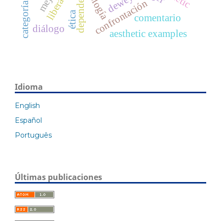
liberación
dependencia
teología
dewey
confrontación
ética
comentario
diálogo
aesthetic examples
Idioma
English
Español
Português
Últimas publicaciones