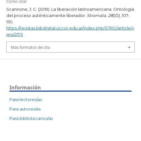
Cómo citar
Scannone, J. C. (2019). La liberación latinoamericana. Ontología
del proceso auténticamente liberador.
Stromata
,
28
(1/2), 107-
150.
https://revistas.bibdigital.uccor.edu.ar/index.php/STRO/article/v
iew/2173
Más formatos de cita
Información
Para lectores/as
Para autores/as
Para bibliotecarios/as