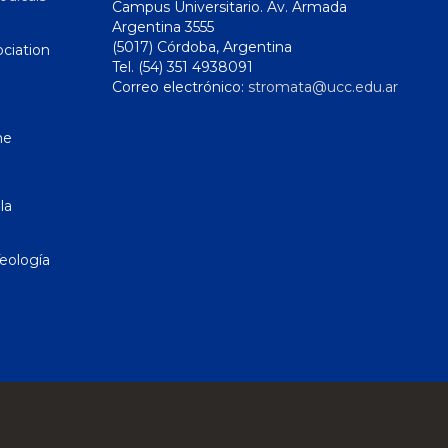
Campus Universitario. Av. Armada
Argentina 3555
(5017) Córdoba, Argentina
ciation
Tel. (54) 351 4938091
Correo electrónico:
stromata@ucc.edu.ar
ne
la
eología