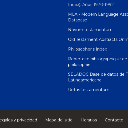
Index). Años 1970-1992
MLA - Modern Language Asso
Database
Novum testamentum
Old Testament Abstracts Onli
Philosopher's Index
Repertoire bibliographique de 
philosophie
SELADOC Base de datos de T
Latinoamericana
Uetus testamentum
egales y privacidad
Mapa del sitio
Horarios
Contacto