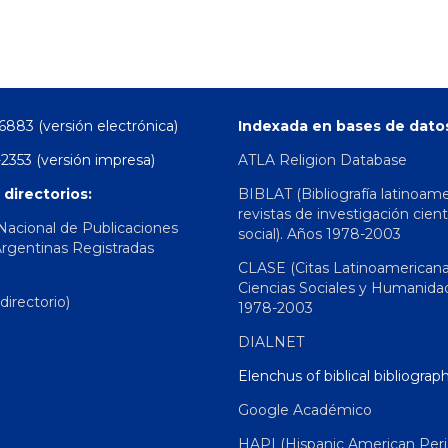
6883 (versión electrónica)
Indexada en bases de dato
2353 (versión impresa)
ATLA Religion Database
 directorios:
BIBLAT (Bibliografía latinoam
revistas de investigación cient
 Nacional de Publicaciones
social). Años 1978-2003
Argentinas Registradas
CLASE (Citas Latinoamerican
Ciencias Sociales y Humanida
irectorio)
1978-2003
DIALNET
Elenchus of biblical bibliograp
Google Académico
HAPI (Hispanic American Peri