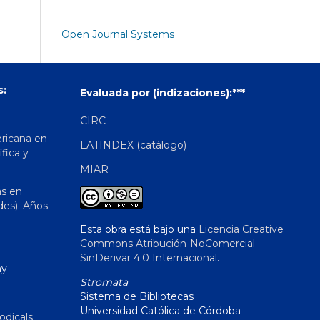
Open Journal Systems
s:
Evaluada por (indizaciones):***
CIRC
ericana en
LATINDEX (catálogo)
ífica y
MIAR
as en
des). Años
Esta obra está bajo una
Licencia Creative
Commons Atribución-NoComercial-
SinDerivar 4.0 Internacional
.
hy
Stromata
Sistema de Bibliotecas
Universidad Católica de Córdoba
odicals