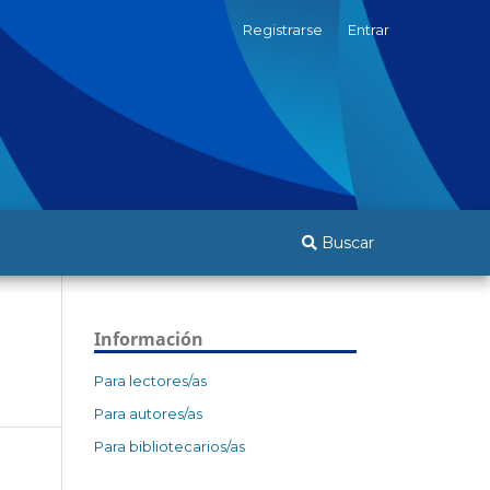
Registrarse
Entrar
Buscar
Información
Para lectores/as
Para autores/as
Para bibliotecarios/as