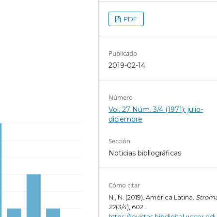
PDF
Publicado
2019-02-14
Número
Vol. 27 Núm. 3/4 (1971): julio-
diciembre
Sección
Noticias bibliográficas
Cómo citar
N., N. (2019). América Latina.
Strom
27
(3/4), 602.
https://revistas.bibdigital.uccor.edu