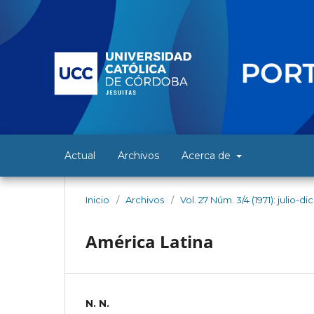
Actual
Archivos
Acerca de
Inicio
/
Archivos
/
Vol. 27 Núm. 3/4 (1971): julio-d
América Latina
N. N.