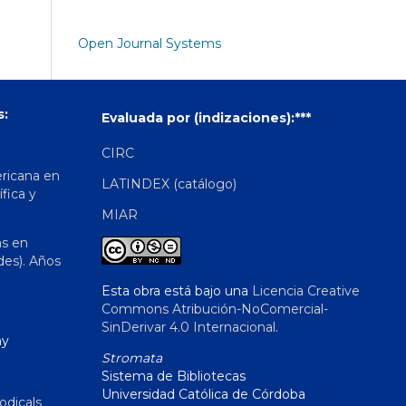
Open Journal Systems
s:
Evaluada por (indizaciones):***
CIRC
ericana en
LATINDEX (catálogo)
ífica y
MIAR
as en
des). Años
Esta obra está bajo una
Licencia Creative
Commons Atribución-NoComercial-
SinDerivar 4.0 Internacional
.
hy
Stromata
Sistema de Bibliotecas
Universidad Católica de Córdoba
odicals