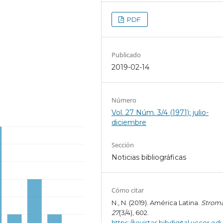
PDF
Publicado
2019-02-14
Número
Vol. 27 Núm. 3/4 (1971): julio-
diciembre
Sección
Noticias bibliográficas
Cómo citar
N., N. (2019). América Latina.
Strom
27
(3/4), 602.
https://revistas.bibdigital.uccor.edu