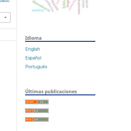
confrontación
comentario
naturaleza
hegel
biblia
dependencia
estética
Idioma
English
Español
Português
Últimas publicaciones