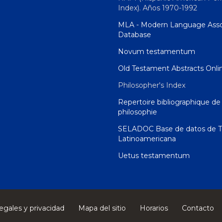
Index). Años 1970-1992
MLA - Modern Language Asso
Database
Novum testamentum
Old Testament Abstracts Onli
Philosopher's Index
Repertoire bibliographique de 
philosophie
SELADOC Base de datos de T
Latinoamericana
Uetus testamentum
egales y privacidad
Mapa del sitio
Horarios
Contacto