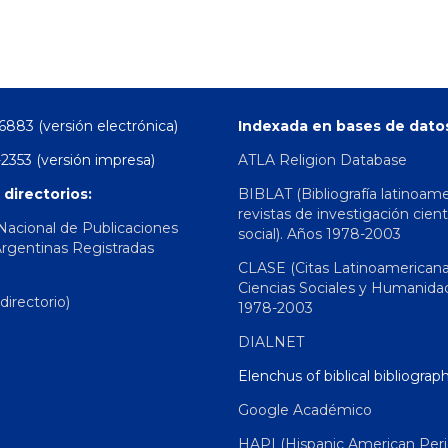
6883 (versión electrónica)
Indexada en bases de dato
2353 (versión impresa)
ATLA Religion Database
 directorios:
BIBLAT (Bibliografía latinoam
revistas de investigación cient
 Nacional de Publicaciones
social). Años 1978-2003
Argentinas Registradas
CLASE (Citas Latinoamerican
Ciencias Sociales y Humanida
irectorio)
1978-2003
DIALNET
Elenchus of biblical bibliograp
Google Académico
HAPI (Hispanic American Peri