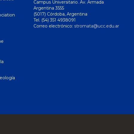
Campus Universitario. Av. Armada
Argentina 3555
(5017) Córdoba, Argentina
ciation
Tel. (54) 351 4938091
Correo electrónico:
stromata@ucc.edu.ar
ne
la
eología