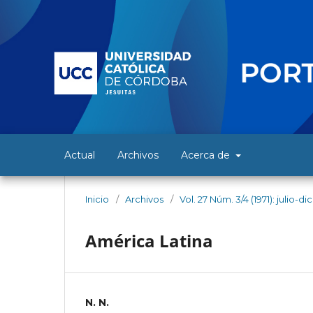
Actual
Archivos
Acerca de
Inicio
/
Archivos
/
Vol. 27 Núm. 3/4 (1971): julio-d
América Latina
N. N.