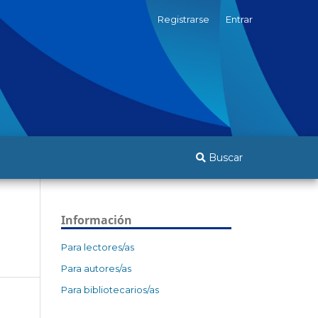
Registrarse
Entrar
Buscar
Información
Para lectores/as
Para autores/as
Para bibliotecarios/as