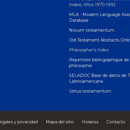
Index). Años 1970-1992
MLA - Modern Language Asso
Database
Novum testamentum
Old Testament Abstracts Onli
Philosopher's Index
Repertoire bibliographique de 
philosophie
SELADOC Base de datos de T
Latinoamericana
Uetus testamentum
egales y privacidad
Mapa del sitio
Horarios
Contacto