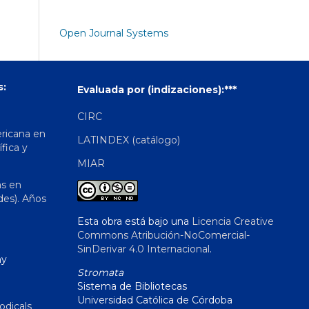
Open Journal Systems
s:
Evaluada por (indizaciones):***
CIRC
ericana en
LATINDEX (catálogo)
ífica y
MIAR
as en
des). Años
Esta obra está bajo una
Licencia Creative
Commons Atribución-NoComercial-
SinDerivar 4.0 Internacional
.
hy
Stromata
Sistema de Bibliotecas
Universidad Católica de Córdoba
odicals