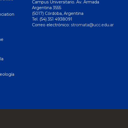
Campus Universitario. Av. Armada
Argentina 3555
(5017) Córdoba, Argentina
ciation
Tel. (54) 351 4938091
Correo electrónico:
stromata@ucc.edu.ar
ne
la
eología