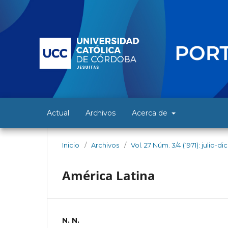
Actual
Archivos
Acerca de
Inicio
/
Archivos
/
Vol. 27 Núm. 3/4 (1971): julio-d
América Latina
N. N.