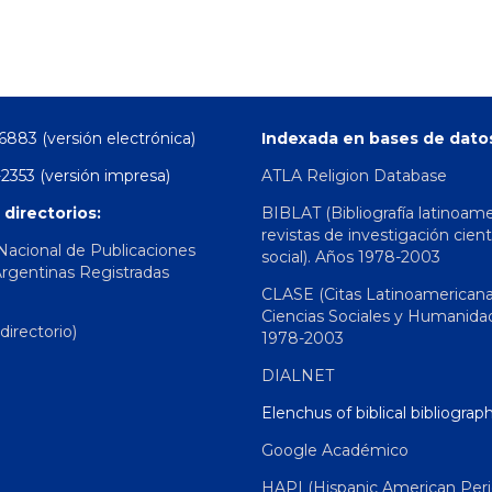
6883 (versión electrónica)
Indexada en bases de dato
2353 (versión impresa)
ATLA Religion Database
 directorios:
BIBLAT (Bibliografía latinoam
revistas de investigación cient
 Nacional de Publicaciones
social). Años 1978-2003
Argentinas Registradas
CLASE (Citas Latinoamerican
Ciencias Sociales y Humanida
irectorio)
1978-2003
DIALNET
Elenchus of biblical bibliograp
Google Académico
HAPI (Hispanic American Peri