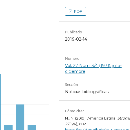
PDF
Publicado
2019-02-14
Número
Vol. 27 Núm. 3/4 (1971): julio-
diciembre
Sección
Noticias bibliográficas
Cómo citar
N., N. (2019). América Latina.
Strom
27
(3/4), 602.
https://revistas.bibdigital.uccor.edu