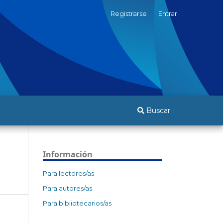
Registrarse
Entrar
Buscar
Información
Para lectores/as
Para autores/as
Para bibliotecarios/as