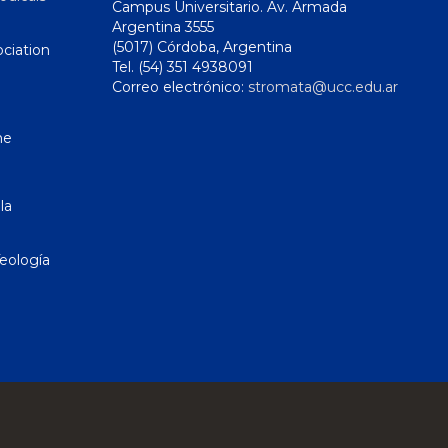
Campus Universitario. Av. Armada
Argentina 3555
(5017) Córdoba, Argentina
ciation
Tel. (54) 351 4938091
Correo electrónico:
stromata@ucc.edu.ar
ne
la
eología