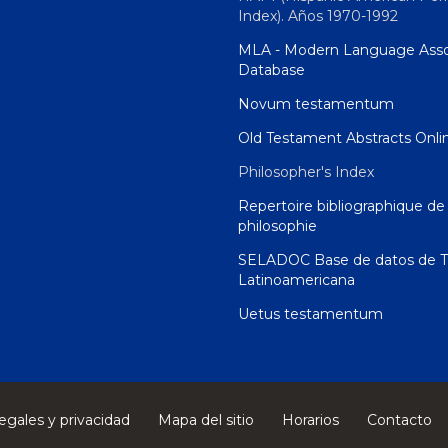
Index). Años 1970-1992
MLA - Modern Language Asso
Database
Novum testamentum
Old Testament Abstracts Onli
Philosopher's Index
Repertoire bibliographique de 
philosophie
SELADOC Base de datos de T
Latinoamericana
Uetus testamentum
egales y privacidad
Mapa del sitio
Horarios
Contacto