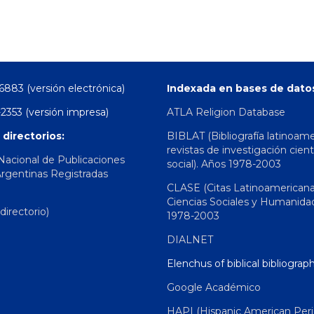
6883 (versión electrónica)
Indexada en bases de dato
2353 (versión impresa)
ATLA Religion Database
 directorios:
BIBLAT (Bibliografía latinoam
revistas de investigación cient
 Nacional de Publicaciones
social). Años 1978-2003
Argentinas Registradas
CLASE (Citas Latinoamerican
Ciencias Sociales y Humanida
irectorio)
1978-2003
DIALNET
Elenchus of biblical bibliograp
Google Académico
HAPI (Hispanic American Peri