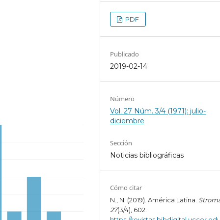
PDF
Publicado
2019-02-14
Número
Vol. 27 Núm. 3/4 (1971): julio-
diciembre
Sección
Noticias bibliográficas
Cómo citar
N., N. (2019). América Latina.
Strom
27
(3/4), 602.
https://revistas.bibdigital.uccor.edu