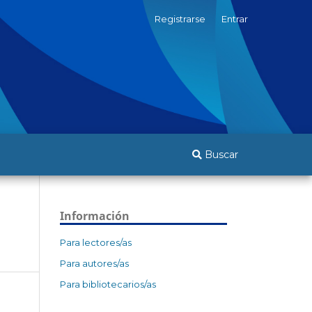
Registrarse
Entrar
Buscar
Información
Para lectores/as
Para autores/as
Para bibliotecarios/as