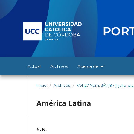
Actual
Archivos
Acerca de
Inicio
/
Archivos
/
Vol. 27 Núm. 3/4 (1971): julio-d
América Latina
N. N.