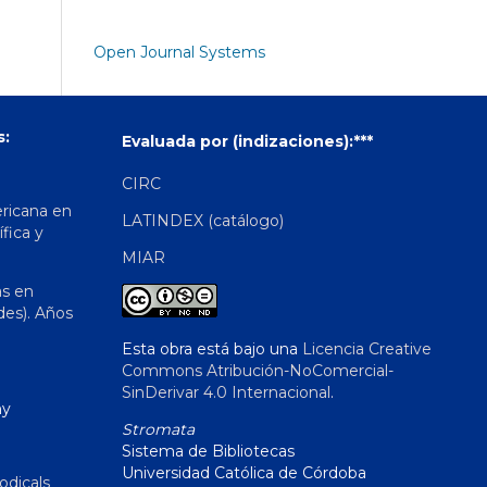
Open Journal Systems
s:
Evaluada por (indizaciones):***
CIRC
ericana en
LATINDEX (catálogo)
ífica y
MIAR
as en
des). Años
Esta obra está bajo una
Licencia Creative
Commons Atribución-NoComercial-
SinDerivar 4.0 Internacional
.
hy
Stromata
Sistema de Bibliotecas
Universidad Católica de Córdoba
odicals