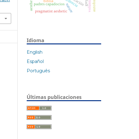
dependencia
aesthetic
biblia
padres capadocios
nature
pragmatist aeshetic
Idioma
English
Español
Português
Últimas publicaciones