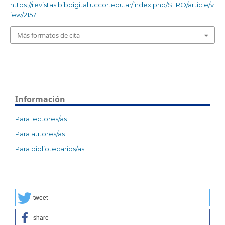
https://revistas.bibdigital.uccor.edu.ar/index.php/STRO/article/v
iew/2157
Más formatos de cita
Información
Para lectores/as
Para autores/as
Para bibliotecarios/as
tweet
share