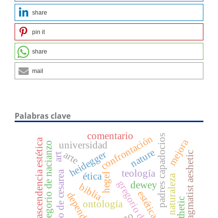
share
pin it
share
mail
Palabras clave
comentario
padres capadocios
confrontación
trascendencia estética
mejora
universidad
gregorio de nacianzo
nature
heidegger
arte
pragmatist aeshetic
art
teología
basilio de cesarea
ética
hegel
naturaleza
gregorio de nisa
dewey
biblia
estética
dependencia
aesthetic
ontología