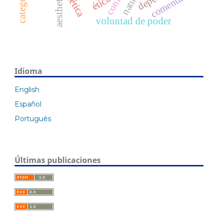
estética
comentario
nature
aesthetic
ética
voluntad de poder
Idioma
English
Español
Português
Últimas publicaciones