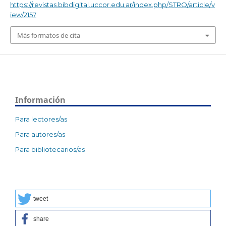
https://revistas.bibdigital.uccor.edu.ar/index.php/STRO/article/v
iew/2157
Más formatos de cita
Información
Para lectores/as
Para autores/as
Para bibliotecarios/as
tweet
share