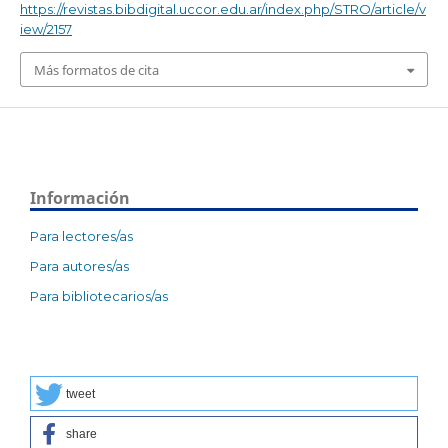
https://revistas.bibdigital.uccor.edu.ar/index.php/STRO/article/v
iew/2157
Más formatos de cita
Información
Para lectores/as
Para autores/as
Para bibliotecarios/as
tweet
share