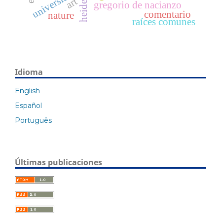
heidegger
universidad
art
gregorio de nacianzo
comentario
nature
raíces comunes
Idioma
English
Español
Português
Últimas publicaciones