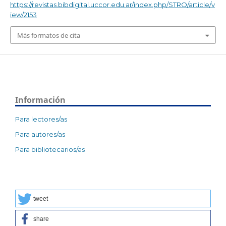
https://revistas.bibdigital.uccor.edu.ar/index.php/STRO/article/v
iew/2153
Más formatos de cita
Información
Para lectores/as
Para autores/as
Para bibliotecarios/as
tweet
share