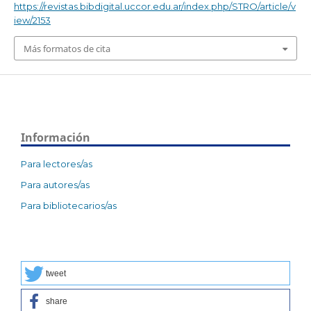
https://revistas.bibdigital.uccor.edu.ar/index.php/STRO/article/v
iew/2153
Más formatos de cita
Información
Para lectores/as
Para autores/as
Para bibliotecarios/as
tweet
share