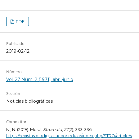
PDF
Publicado
2019-02-12
Número
Vol. 27 Núm. 2 (1971): abril-junio
Sección
Noticias bibliográficas
Cómo citar
N., N. (2019). Moral.
Stromata
,
27
(2), 333-336.
https://revistas.bibdigital.uccor.edu.ar/index.php/STRO/article/v