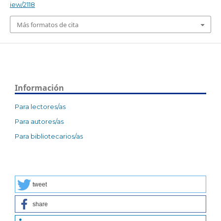
iew/2118
Más formatos de cita
Información
Para lectores/as
Para autores/as
Para bibliotecarios/as
tweet
share