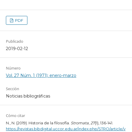
PDF
Publicado
2019-02-12
Número
Vol. 27 Núm. 1 (1971): enero-marzo
Sección
Noticias bibliográficas
Cómo citar
N., N. (2019). Historia de la filosofía.
Stromata
,
27
(1), 136-141.
https://revistas.bibdigital.uccor.edu.ar/index.php/STRO/article/v