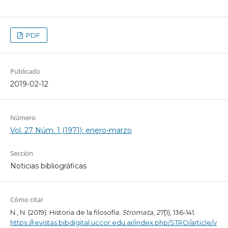
PDF
Publicado
2019-02-12
Número
Vol. 27 Núm. 1 (1971): enero-marzo
Sección
Noticias bibliográficas
Cómo citar
N., N. (2019). Historia de la filosofía.
Stromata
,
27
(1), 136-141.
https://revistas.bibdigital.uccor.edu.ar/index.php/STRO/article/v