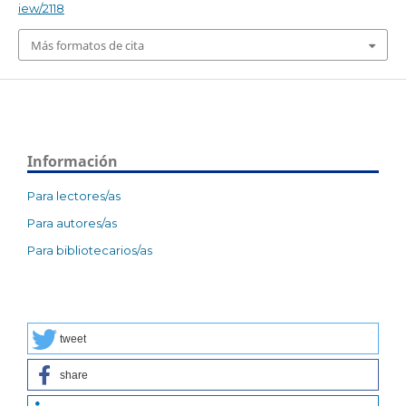
iew/2118
Más formatos de cita
Información
Para lectores/as
Para autores/as
Para bibliotecarios/as
tweet
share