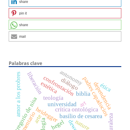
share
pin it
share
mail
Palabras clave
autonomy
liberación
amor a los probres
confrontación
padres capadocios
diálogo
estética
dependencia
ética
biblia
teología
gregorio de nisa
art
universidad
heidegger
crítica ontológica
comentario
naturaleza
basilio de cesarea
arte
ontología
nature
dewey
hegel