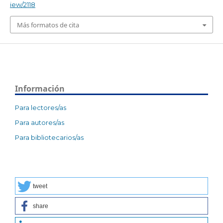
iew/2118
Más formatos de cita
Información
Para lectores/as
Para autores/as
Para bibliotecarios/as
tweet
share