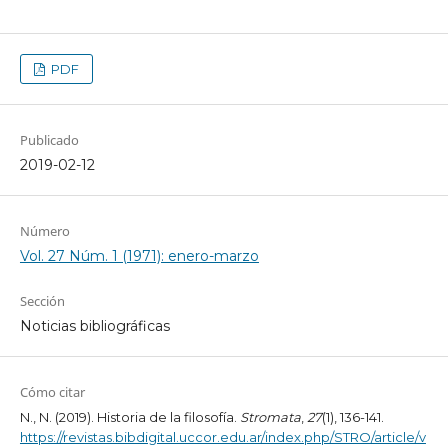
PDF
Publicado
2019-02-12
Número
Vol. 27 Núm. 1 (1971): enero-marzo
Sección
Noticias bibliográficas
Cómo citar
N., N. (2019). Historia de la filosofía.
Stromata
,
27
(1), 136-141.
https://revistas.bibdigital.uccor.edu.ar/index.php/STRO/article/v