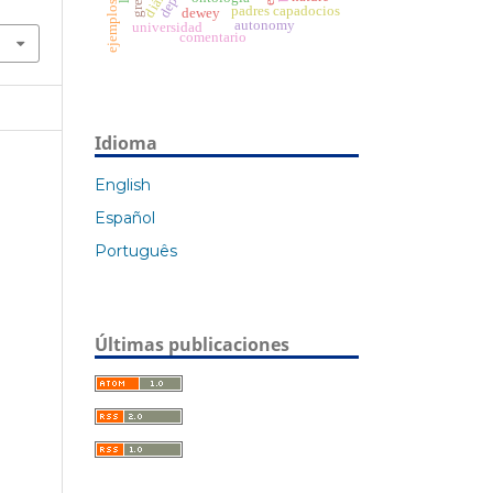
padres capadocios
dewey
autonomy
universidad
comentario
Idioma
English
Español
Português
Últimas publicaciones