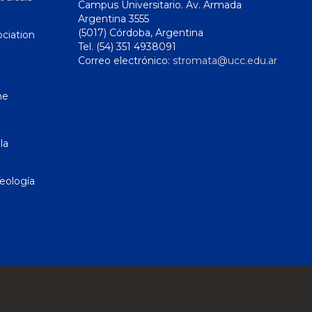
Campus Universitario. Av. Armada
Argentina 3555
(5017) Córdoba, Argentina
ciation
Tel. (54) 351 4938091
Correo electrónico:
stromata@ucc.edu.ar
ne
la
eología