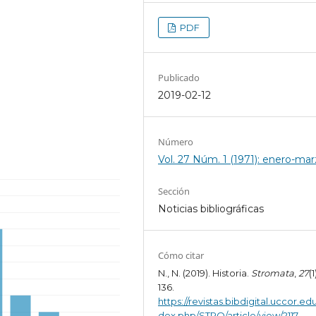
PDF
Publicado
2019-02-12
Número
Vol. 27 Núm. 1 (1971): enero-ma
Sección
Noticias bibliográficas
Cómo citar
N., N. (2019). Historia.
Stromata
,
27
(1
136.
https://revistas.bibdigital.uccor.edu
dex.php/STRO/article/view/2117