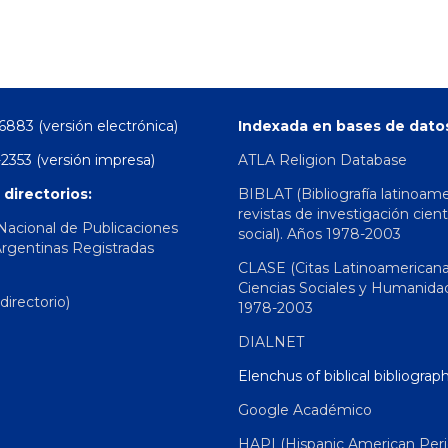
6883 (versión electrónica)
Indexada en bases de dato
2353 (versión impresa)
ATLA Religion Database
 directorios:
BIBLAT (Bibliografía latinoam
revistas de investigación cient
 Nacional de Publicaciones
social). Años 1978-2003
Argentinas Registradas
CLASE (Citas Latinoamerican
Ciencias Sociales y Humanida
irectorio)
1978-2003
DIALNET
Elenchus of biblical bibliograp
Google Académico
HAPI (Hispanic American Peri