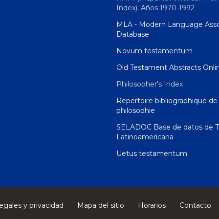
Index). Años 1970-1992
MLA - Modern Language Asso
Database
Novum testamentum
Old Testament Abstracts Onli
Philosopher's Index
Repertoire bibliographique de 
philosophie
SELADOC Base de datos de T
Latinoamericana
Uetus testamentum
egales y privacidad
Mapa del sitio
Horarios
Contacto