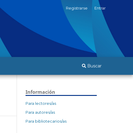
Registrarse
Entrar
Buscar
Información
Para lectores/as
Para autores/as
Para bibliotecarios/as