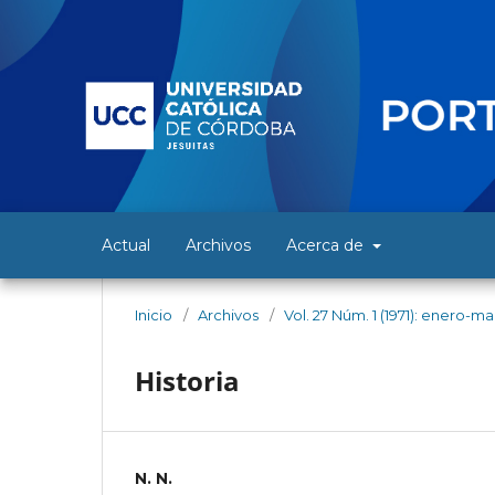
Actual
Archivos
Acerca de
Inicio
/
Archivos
/
Vol. 27 Núm. 1 (1971): enero-m
Historia
N. N.