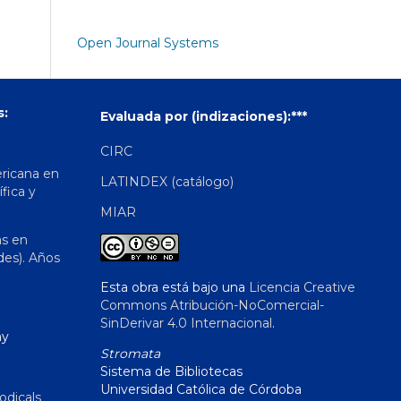
Open Journal Systems
s:
Evaluada por (indizaciones):***
CIRC
ericana en
LATINDEX (catálogo)
ífica y
MIAR
as en
des). Años
Esta obra está bajo una
Licencia Creative
Commons Atribución-NoComercial-
SinDerivar 4.0 Internacional
.
hy
Stromata
Sistema de Bibliotecas
Universidad Católica de Córdoba
odicals