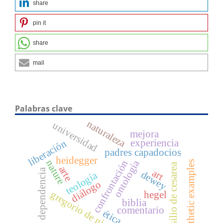
share
pin it
share
mail
Palabras clave
naturaleza
universidad
mejora
experiencia
liberación
padres capadocios
heidegger
ontología
confrontación
nature
aesthetic examples
basilio de cesarea
arte
dependencia
art
dewey
teología
diálogo
gregorio de nisa
hegel
biblia
comentario
ética